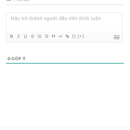
{}
[+]
0
GÓP Ý