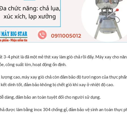
ất 3-4 phút là đã một mẻ thịt xay làm giò chả rồi đấy. Máy xay cho nă
e, công suất lớn, hoạt động ổn định.
 lượng cao, máy xay giò chả còn đảm bảo độ tươi ngon của thực phẩ
kết dính tốt, đảm bảo không bị chết giò khi xay ở nhiệt độ cao.
ễ dàng, đảm bảo an toàn tuyệt đối cho người sử dụng.
hả được làm bằng inox 304 chống gỉ, đảm bảo vệ sinh an toàn thực p