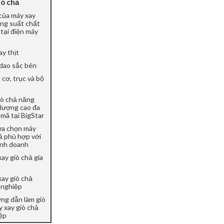
iò chả
của máy xay
ăng suất chất
tại điện máy
ay thịt
 dao sắc bén
cơ, trục và bộ
iò chả năng
 lượng cao đa
mã tại BigStar
lựa chọn máy
ả phù hợp với
inh doanh
ay giò chả gia
ay giò chả
 nghiệp
ng dẫn làm giò
y xay giò chả
ệp