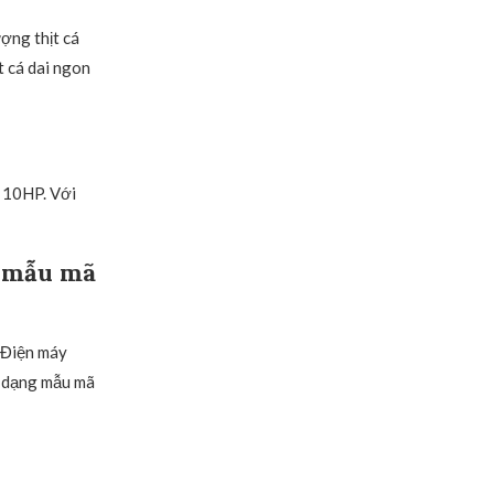
ợng thịt cá
t cá dai ngon
 10HP. Với
g mẫu mã
 Điện máy
a dạng mẫu mã