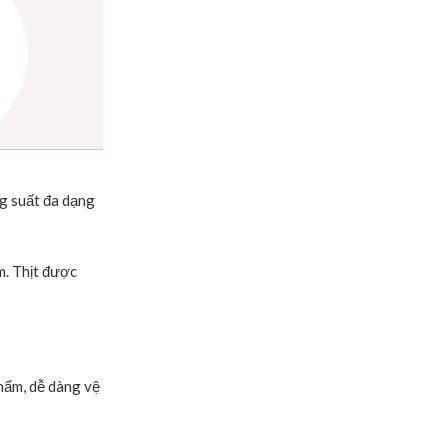
ng suất đa dạng
m. Thịt được
hẩm, dễ dàng vệ