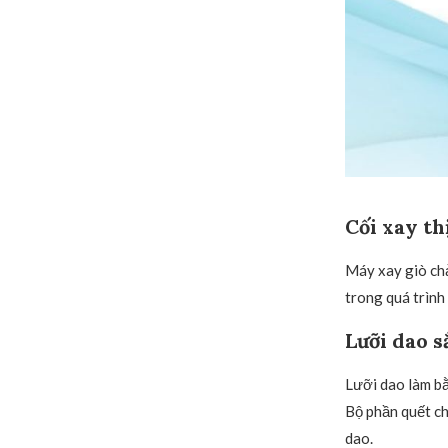
Cối xay th
Máy xay giò chả
trong quá trình 
Lưỡi dao 
Lưỡi dao làm bằn
Bộ phần quết chả
dao.