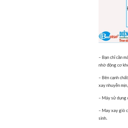
– Bạn chỉ cần m
nhờ động cơ khỏ
– Bên cạnh chất
xay nhuyễn mịn, 
– Máy sử dụng d
– May xay giò c
sinh.