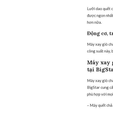
Lưỡi dao quết c
được ngon nhất.
hơn nữa.
Động cơ, t
Máy xay giò chả
công suất này, b
Máy xay 
tại BigSt
Máy xay giò chả
BigStar cung cấ
phù hợp với mọi
– Máy quết chả 