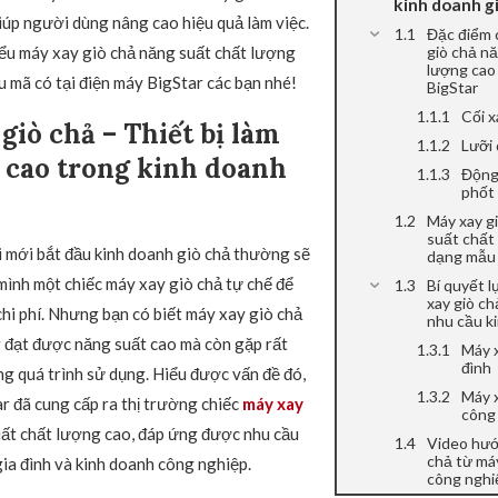
kinh doanh g
iúp người dùng nâng cao hiệu quả làm việc.
Đặc điểm 
ểu máy xay giò chả năng suất chất lượng
giò chả n
lượng cao 
 mã có tại điện máy BigStar các bạn nhé!
BigStar
Cối x
giò chả – Thiết bị làm
Lưỡi
 cao trong kinh doanh
Động 
phốt
Máy xay g
suất chất
 mới bắt đầu kinh doanh giò chả thường sẽ
dạng mẫu 
 mình một chiếc máy xay giò chả tự chế để
Bí quyết 
xay giò ch
chi phí. Nhưng bạn có biết máy xay giò chả
nhu cầu k
 đạt được năng suất cao mà còn gặp rất
Máy x
đình
ong quá trình sử dụng. Hiểu được vấn đề đó,
Máy x
r đã cung cấp ra thị trường chiếc
máy xay
công
ất chất lượng cao, đáp ứng được nhu cầu
Video hướ
chả từ má
ia đình và kinh doanh công nghiệp.
công nghi