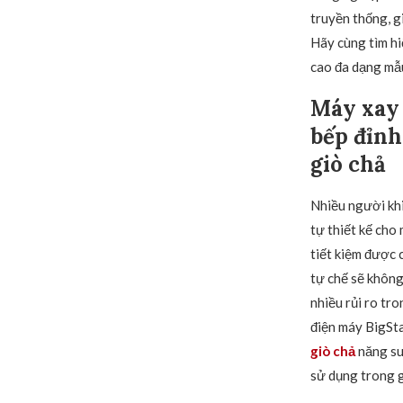
truyền thống, g
Hãy cùng tìm hi
cao đa dạng mẫu
Máy xay 
bếp đỉnh
giò chả
Nhiều người khi
tự thiết kế cho
tiết kiệm được 
tự chế sẽ không
nhiều rủi ro tr
điện máy BigSta
giò chả
năng su
sử dụng trong g